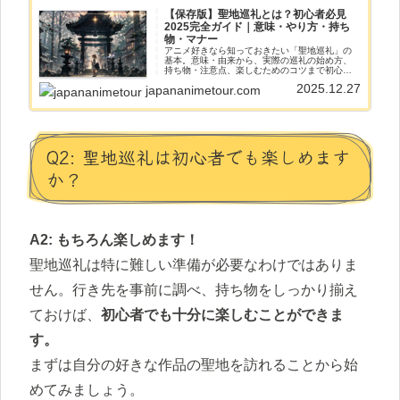
【保存版】聖地巡礼とは？初心者必見
2025完全ガイド｜意味・やり方・持ち
物・マナー
アニメ好きなら知っておきたい「聖地巡礼」の
基本。意味・由来から、実際の巡礼の始め方、
持ち物・注意点、楽しむためのコツまで初心者
にもわかりやすく解説します。
2025.12.27
japananimetour.com
Q2: 聖地巡礼は初心者でも楽しめます
か？
A2:
もちろん楽しめます！
聖地巡礼は特に難しい準備が必要なわけではありま
せん。行き先を事前に調べ、持ち物をしっかり揃え
ておけば、
初心者でも十分に楽しむことができま
す。
まずは自分の好きな作品の聖地を訪れることから始
めてみましょう。