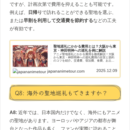
ですが、計画次第で費用を抑えることも可能です。
例えば、
日帰り
で訪れることができる聖地を選ぶ、
または
早割を利用して交通費を節約する
などの工夫
が有効です。
聖地巡礼にかかる費用とは？大阪から東
京・神田明神への巡礼を例に解説
アニメ聖地巡礼にかかる費用を徹底解説！大阪
から東京・神田明神への巡礼費用の目安と節約
のコツを紹介。交通費、宿泊費、食費、お土産
代を抑えて、充実したアニメ巡礼を楽しもう。
2025.12.09
japananimetour.com
Q8: 海外の聖地巡礼もできますか？
A8:
近年では、日本国内だけでなく、海外にもアニメ
の聖地があります。ヨーロッパやアジアの都市が舞
台となった作品も多く、ファンが実際に訪れること