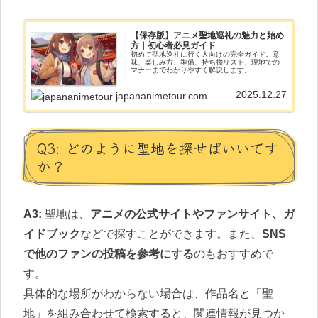
【保存版】アニメ聖地巡礼の魅力と始め
方｜初心者必見ガイド
初めて聖地巡礼に行く人向けの完全ガイド。意
味、楽しみ方、準備、持ち物リスト、現地での
マナーまでわかりやすく解説します。
2025.12.27
japananimetour.com
Q3: どのように聖地を探せばいいです
か？
A3:
聖地は、
アニメの公式サイトやファンサイト、ガ
イドブック
などで探すことができます。また、
SNS
で他のファンの投稿を参考にする
のもおすすめで
す。
具体的な場所がわからない場合は、作品名と「聖
地」を組み合わせて検索すると、関連情報が見つか